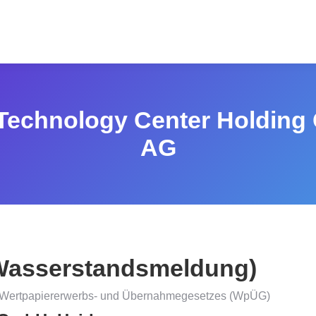
echnology Center Holding
AG
asserstandsmeldung)
s Wertpapiererwerbs- und Übernahmegesetzes (WpÜG)