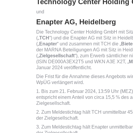
Technology Center Holding
und
Enapter AG, Heidelberg
Die Technology Center Holding GmbH mit Sitz
(„
TCH
“) und die Enapter AG mit Sitz in Heid
(„
Enapter
“ und zusammen mit TCH die „
Biete
der MARNA Beteiligungen AG mit Sitz in Hei
(„
Zielgesellschaft
“), zum Erwerb sämtlicher n
(ISIN DE000A3EX2T5 und WKN A3E X2T, „
M
Januar 2024 veröffentlicht.
Die Frist für die Annahme dieses Angebots w
WpÜG verlängert wird.
1. Bis zum 21. Februar 2024, 13:59 Uhr (MEZ) 
entspricht einem Anteil von circa 15,5 % de
Zielgesellschaft.
2. Zum Meldestichtag hält TCH unmittelbar 4
der Zielgesellschaft.
3. Zum Meldestichtag hält Enapter unmittelba
der Zielgesellschaft.