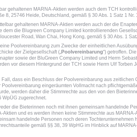
bar gehaltenen MARNA-Aktien werden auch dem TCH kontrollier
ße 8, 25746 Heide, Deutschland, gemäß § 30 Abs. 1 Satz 1 Nr.
ttelbar gehaltenen MARNA-Aktien werden auch der die Enapter 
e dem die Blugreen Company Limited kontrollierenden Gesellsc
loucester Road, Wan Chai, Hong Kong, gemäß § 30 Abs. 1 Satz
 eine Poolvereinbarung zum Zwecke der einheitlichen Ausübun
hicke der Zielgesellschaft („
Poolvereinbarung
“) getroffen. D
apter sowie der BluGreen Company Limited und Herrn Sebast
erden vor diesem Hintergrund der TCH sowie Herrn Ulf Torben
en Fall, dass ein Beschluss der Poolvereinbarung aus zeitliche
er Poolvereinbarung eingeräumten Vollmacht nach pflichtgemä
urde, werden daher die Stimmrechte aus den von den Bieterin
. 6 WpÜG zugerechnet.
 weder die Bieterinnen noch mit ihnen gemeinsam handelnde P
Aktien und es werden ihnen keine Stimmrechte aus MARNA-A
meinsam handelnde Personen noch deren Tochterunternehmen ha
immrechtsanteile gemäß §§ 38, 39 WpHG im Hinblick auf MARNA-